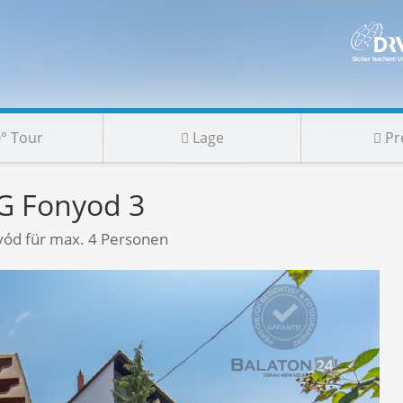
° Tour
Lage
Pr
G Fonyod 3
yód für max. 4 Personen