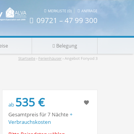
|
MERKLISTE (0)
ANFRAGE
09721 – 47 99 300
eise
Belegung
Startseite
›
Ferienhäuser
› Angebot Fonyod 3
535 €
ab
Gesamtpreis für 7 Nächte
+
Verbrauchskosten