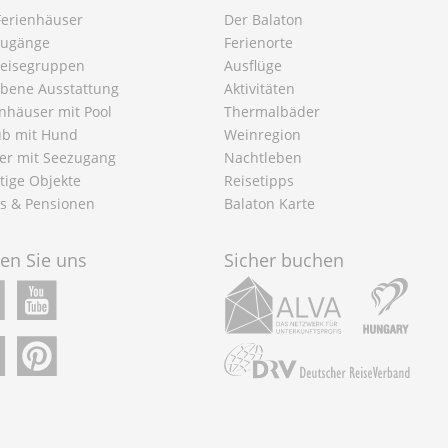
 Ferienhäuser
Der Balaton
ugänge
Ferienorte
Reisegruppen
Ausflüge
bene Ausstattung
Aktivitäten
enhäuser mit Pool
Thermalbäder
ub mit Hund
Weinregion
er mit Seezugang
Nachtleben
tige Objekte
Reisetipps
ls & Pensionen
Balaton Karte
gen Sie uns
Sicher buchen