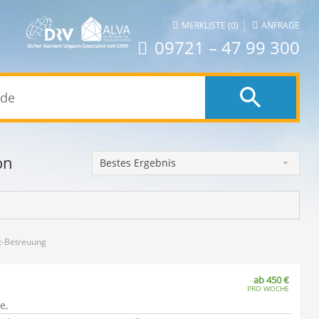
|
MERKLISTE (0)
ANFRAGE
09721 – 47 99 300
on
Bestes Ergebnis
t-Betreuung
ab 450 €
PRO WOCHE
e,