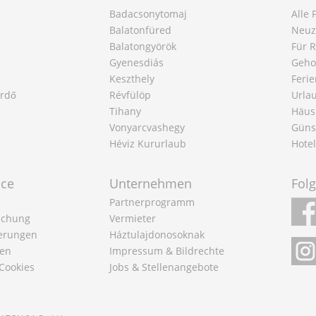
Badacsonytomaj
Alle
Balatonfüred
Neuz
Balatongyörök
Für 
Gyenesdiás
Geho
Keszthely
Feri
ürdő
Révfülöp
Urla
Tihany
Häus
Vonyarcvashegy
Güns
Héviz Kururlaub
Hote
ice
Unternehmen
Fol
Partnerprogramm
Buchung
Vermieter
ierungen
Háztulajdonosoknak
en
Impressum & Bildrechte
Cookies
Jobs & Stellenangebote