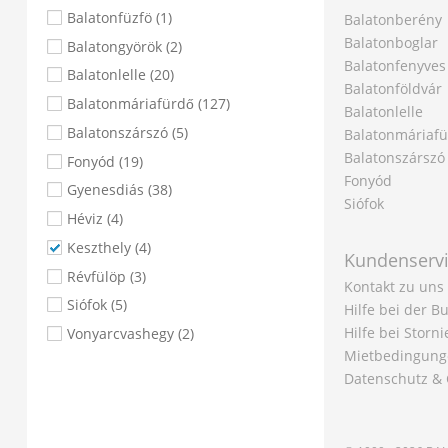
Balatonfüzfö
(1)
Balatonberény
Balatonboglar
Balatongyörök
(2)
Balatonfenyves
Balatonlelle
(20)
Balatonföldvár
Balatonmáriafürdő
(127)
Balatonlelle
Balatonszárszó
(5)
Balatonmáriaf
Balatonszárszó
Fonyód
(19)
Fonyód
Gyenesdiás
(38)
Siófok
Héviz
(4)
Keszthely
(4)
Kundenserv
Révfülöp
(3)
Kontakt zu uns
Siófok
(5)
Hilfe bei der 
Hilfe bei Storn
Vonyarcvashegy
(2)
Mietbedingung
Datenschutz & 