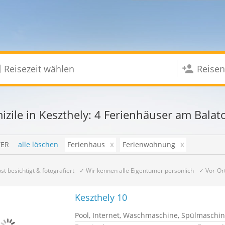
izile in Keszthely: 4 Ferienhäuser am Balat
TER
alle löschen
Ferienhaus
x
Ferienwohnung
x
st besichtigt & fotografiert
✓ Wir kennen alle Eigentümer persönlich
✓ Vor-Or
Keszthely 10
Pool, Internet, Waschmaschine, Spülmaschin