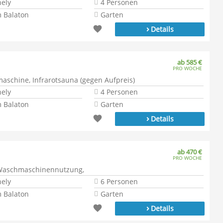
hely
4 Personen
 Balaton
Garten
›
Details
ab 585 €
PRO WOCHE
aschine, Infrarotsauna (gegen Aufpreis)
hely
4 Personen
 Balaton
Garten
›
Details
ab 470 €
PRO WOCHE
, Waschmaschinennutzung,
hely
6 Personen
 Balaton
Garten
›
Details