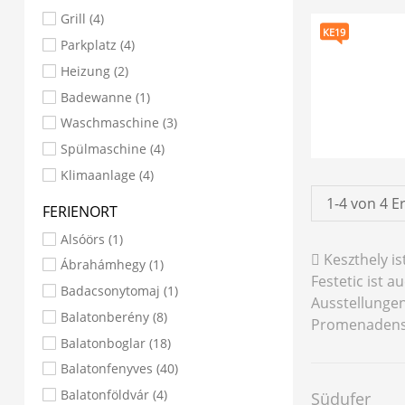
Grill (4)
KE19
Parkplatz (4)
Heizung (2)
Badewanne (1)
Waschmaschine (3)
Spülmaschine (4)
Klimaanlage (4)
1-4 von 4
E
FERIENORT
Alsóörs
(1)
Keszthely is
Ábrahámhegy
(1)
Festetic ist 
Badacsonytomaj
(1)
Ausstellungen
Balatonberény
(8)
Promenadensc
Balatonboglar
(18)
Balatonfenyves
(40)
Balatonföldvár
(4)
Südufer