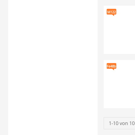
M122
Fe48b
1-10 von 1