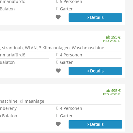
onmáriafürdö
5 Personen
Balaton
Garten
›
Details
ab 395 €
PRO WOCHE
ge, strandnah, WLAN, 3 Klimaanlagen, Waschmaschine
onmariafürdö
4 Personen
Balaton
Garten
›
Details
ab 495 €
PRO WOCHE
maschine, Klimaanlage
onberény
4 Personen
 Balaton
Garten
›
Details