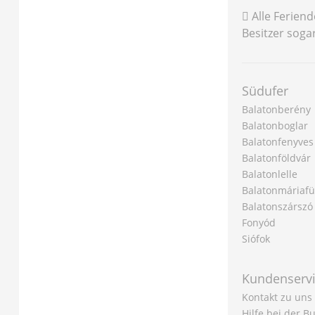
Alle Feriend
Besitzer soga
Südufer
Balatonberény
Balatonboglar
Balatonfenyves
Balatonföldvár
Balatonlelle
Balatonmáriaf
Balatonszárszó
Fonyód
Siófok
Kundenserv
Kontakt zu uns
Hilfe bei der 