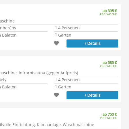
ab 395 €
PRO WOCHE
maschine
onberény
4 Personen
 Balaton
Garten
›
Details
ab 585 €
PRO WOCHE
aschine, Infrarotsauna (gegen Aufpreis)
hely
4 Personen
 Balaton
Garten
›
Details
ab 750 €
PRO WOCHE
tilvolle Einrichtung, Klimaanlage, Waschmaschine