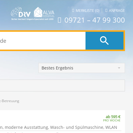
|
MERKLISTE (0)
ANFRAGE
09721 – 47 99 300
Bestes Ergebnis
t-Betreuung
ab 595 €
PRO WOCHE
gen, moderne Ausstattung, Wasch- und Spülmaschine, WLAN