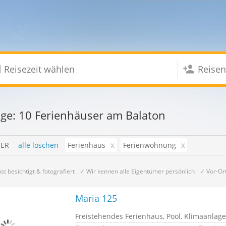
e: 10 Ferienhäuser am Balaton
TER
alle löschen
Ferienhaus
x
Ferienwohnung
x
st besichtigt & fotografiert
✓ Wir kennen alle Eigentümer persönlich
✓ Vor-Or
Maria 125
Freistehendes Ferienhaus, Pool, Klimaanla