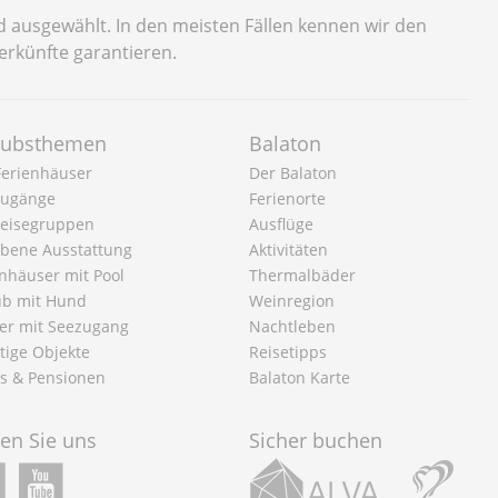
d ausgewählt. In den meisten Fällen kennen wir den
erkünfte garantieren.
aubsthemen
Balaton
 Ferienhäuser
Der Balaton
ugänge
Ferienorte
Reisegruppen
Ausflüge
bene Ausstattung
Aktivitäten
enhäuser mit Pool
Thermalbäder
ub mit Hund
Weinregion
er mit Seezugang
Nachtleben
tige Objekte
Reisetipps
ls & Pensionen
Balaton Karte
gen Sie uns
Sicher buchen