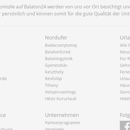
omizile auf Balaton24 werden von uns vor Ort besichtigt un
r persönlich und können somit für die gute Qualität der Unt
Nordufer
Url
Badacsonytomaj
Alle
Balatonfüred
Neuz
Balatongyörök
Für 
Gyenesdiás
Geho
Keszthely
Feri
ürdő
Révfülöp
Urla
Tihany
Häus
Vonyarcvashegy
Güns
Héviz Kururlaub
Hote
ice
Unternehmen
Fol
Partnerprogramm
Buchung
Vermieter