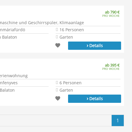
ab 790 €
PRO WOCHE
aschine und Geschirrspüler, Klimaanlage
onmáriafürdö
16 Personen
 Balaton
Garten
›
Details
ab 395 €
PRO WOCHE
 Ferienwohnung
onfenyves
6 Personen
Balaton
Garten
›
Details
1