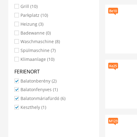
Grill (10)
Be10
Parkplatz (10)
Heizung (3)
Badewanne (0)
Waschmaschine (8)
Spülmaschine (7)
Klimaanlage (10)
Ke25
FERIENORT
Balatonberény
(2)
Balatonfenyves
(1)
Balatonmáriafürdő
(6)
Keszthely
(1)
M123