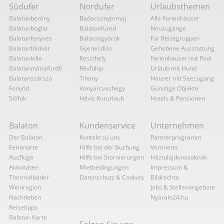
Südufer
Nordufer
Urlaubsthemen
Balatonberény
Badacsonytomaj
Alle Ferienhäuser
Balatonboglar
Balatonfüred
Neuzugänge
Balatonfenyves
Balatongyörök
Für Reisegruppen
Balatonföldvár
Gyenesdiás
Gehobene Ausstattung
Balatonlelle
Keszthely
Ferienhäuser mit Pool
Balatonmáriafürdő
Révfülöp
Urlaub mit Hund
Balatonszárszó
Tihany
Häuser mit Seezugang
Fonyód
Vonyarcvashegy
Günstige Objekte
Siófok
Héviz Kururlaub
Hotels & Pensionen
Balaton
Kundenservice
Unternehmen
Der Balaton
Kontakt zu uns
Partnerprogramm
Ferienorte
Hilfe bei der Buchung
Vermieter
Ausflüge
Hilfe bei Stornierungen
Háztulajdonosoknak
Aktivitäten
Mietbedingungen
Impressum &
Thermalbäder
Datenschutz & Cookies
Bildrechte
Weinregion
Jobs & Stellenangebote
Nachtleben
Nyaralo24.hu
Reisetipps
Balaton Karte