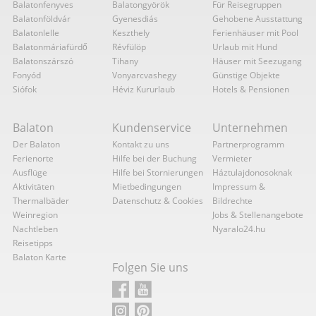
Balatonfenyves
Balatongyörök
Für Reisegruppen
Balatonföldvár
Gyenesdiás
Gehobene Ausstattung
Balatonlelle
Keszthely
Ferienhäuser mit Pool
Balatonmáriafürdő
Révfülöp
Urlaub mit Hund
Balatonszárszó
Tihany
Häuser mit Seezugang
Fonyód
Vonyarcvashegy
Günstige Objekte
Siófok
Héviz Kururlaub
Hotels & Pensionen
Balaton
Kundenservice
Unternehmen
Der Balaton
Kontakt zu uns
Partnerprogramm
Ferienorte
Hilfe bei der Buchung
Vermieter
Ausflüge
Hilfe bei Stornierungen
Háztulajdonosoknak
Aktivitäten
Mietbedingungen
Impressum &
Thermalbäder
Datenschutz & Cookies
Bildrechte
Weinregion
Jobs & Stellenangebote
Nachtleben
Nyaralo24.hu
Reisetipps
Balaton Karte
Folgen Sie uns