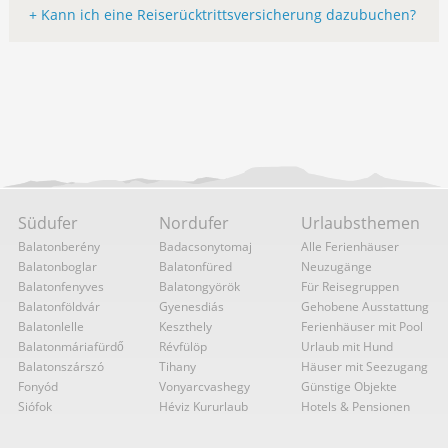
+ Kann ich eine Reiserücktrittsversicherung dazubuchen?
Südufer
Nordufer
Urlaubsthemen
Balatonberény
Badacsonytomaj
Alle Ferienhäuser
Balatonboglar
Balatonfüred
Neuzugänge
Balatonfenyves
Balatongyörök
Für Reisegruppen
Balatonföldvár
Gyenesdiás
Gehobene Ausstattung
Balatonlelle
Keszthely
Ferienhäuser mit Pool
Balatonmáriafürdő
Révfülöp
Urlaub mit Hund
Balatonszárszó
Tihany
Häuser mit Seezugang
Fonyód
Vonyarcvashegy
Günstige Objekte
Siófok
Héviz Kururlaub
Hotels & Pensionen