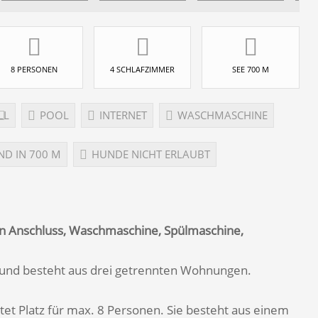
8 PERSONEN
4 SCHLAFZIMMER
SEE 700 M
LL
POOL
INTERNET
WASCHMASCHINE
ND IN 700 M
HUNDE NICHT ERLAUBT
Wlan Anschluss, Waschmaschine, Spülmaschine,
d und besteht aus drei getrennten Wohnungen.
t Platz für max. 8 Personen. Sie besteht aus einem