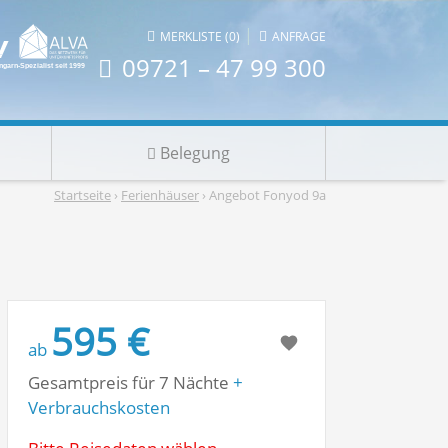
|
MERKLISTE (0)
ANFRAGE
09721 – 47 99 300
Belegung
Startseite
›
Ferienhäuser
› Angebot Fonyod 9a
595 €
ab
Gesamtpreis für 7 Nächte
+
Verbrauchskosten