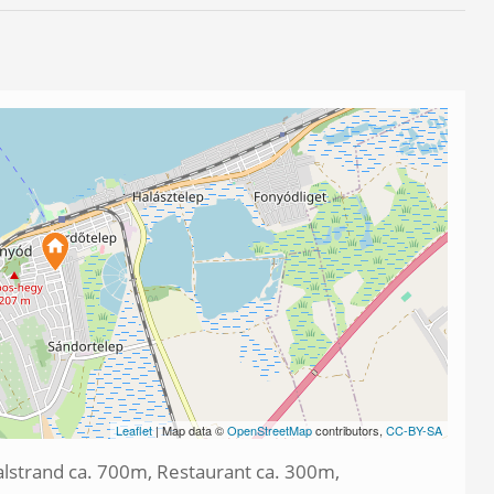
Leaflet
| Map data ©
OpenStreetMap
contributors,
CC-BY-SA
lstrand ca. 700m, Restaurant ca. 300m,