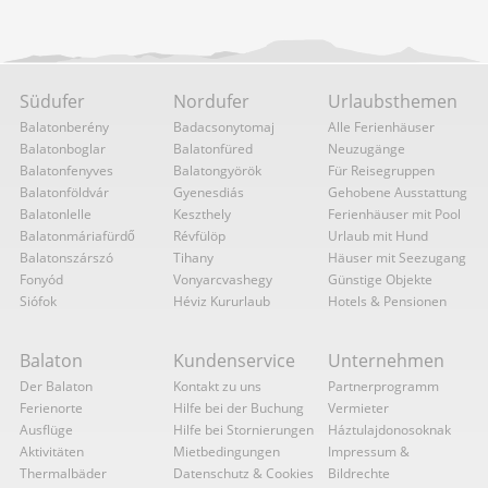
Südufer
Nordufer
Urlaubsthemen
Balatonberény
Badacsonytomaj
Alle Ferienhäuser
Balatonboglar
Balatonfüred
Neuzugänge
Balatonfenyves
Balatongyörök
Für Reisegruppen
Balatonföldvár
Gyenesdiás
Gehobene Ausstattung
Balatonlelle
Keszthely
Ferienhäuser mit Pool
Balatonmáriafürdő
Révfülöp
Urlaub mit Hund
Balatonszárszó
Tihany
Häuser mit Seezugang
Fonyód
Vonyarcvashegy
Günstige Objekte
Siófok
Héviz Kururlaub
Hotels & Pensionen
Balaton
Kundenservice
Unternehmen
Der Balaton
Kontakt zu uns
Partnerprogramm
Ferienorte
Hilfe bei der Buchung
Vermieter
Ausflüge
Hilfe bei Stornierungen
Háztulajdonosoknak
Aktivitäten
Mietbedingungen
Impressum &
Thermalbäder
Datenschutz & Cookies
Bildrechte