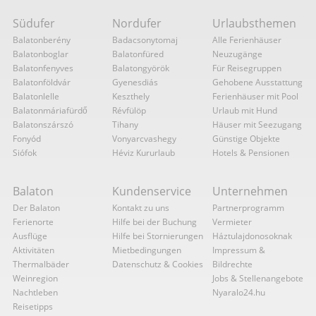
Südufer
Nordufer
Urlaubsthemen
Balatonberény
Badacsonytomaj
Alle Ferienhäuser
Balatonboglar
Balatonfüred
Neuzugänge
Balatonfenyves
Balatongyörök
Für Reisegruppen
Balatonföldvár
Gyenesdiás
Gehobene Ausstattung
Balatonlelle
Keszthely
Ferienhäuser mit Pool
Balatonmáriafürdő
Révfülöp
Urlaub mit Hund
Balatonszárszó
Tihany
Häuser mit Seezugang
Fonyód
Vonyarcvashegy
Günstige Objekte
Siófok
Héviz Kururlaub
Hotels & Pensionen
Balaton
Kundenservice
Unternehmen
Der Balaton
Kontakt zu uns
Partnerprogramm
Ferienorte
Hilfe bei der Buchung
Vermieter
Ausflüge
Hilfe bei Stornierungen
Háztulajdonosoknak
Aktivitäten
Mietbedingungen
Impressum &
Thermalbäder
Datenschutz & Cookies
Bildrechte
Weinregion
Jobs & Stellenangebote
Nachtleben
Nyaralo24.hu
Reisetipps