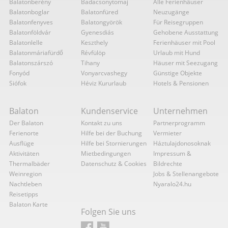
Balatonberény
Badacsonytomaj
Alle Ferienhäuser
Balatonboglar
Balatonfüred
Neuzugänge
Balatonfenyves
Balatongyörök
Für Reisegruppen
Balatonföldvár
Gyenesdiás
Gehobene Ausstattung
Balatonlelle
Keszthely
Ferienhäuser mit Pool
Balatonmáriafürdő
Révfülöp
Urlaub mit Hund
Balatonszárszó
Tihany
Häuser mit Seezugang
Fonyód
Vonyarcvashegy
Günstige Objekte
Siófok
Héviz Kururlaub
Hotels & Pensionen
Balaton
Kundenservice
Unternehmen
Der Balaton
Kontakt zu uns
Partnerprogramm
Ferienorte
Hilfe bei der Buchung
Vermieter
Ausflüge
Hilfe bei Stornierungen
Háztulajdonosoknak
Aktivitäten
Mietbedingungen
Impressum &
Thermalbäder
Datenschutz & Cookies
Bildrechte
Weinregion
Jobs & Stellenangebote
Nachtleben
Nyaralo24.hu
Reisetipps
Balaton Karte
Folgen Sie uns