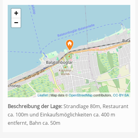
+
−
Leaflet
| Map data ©
OpenStreetMap
contributors,
CC-BY-SA
Beschreibung der Lage:
Strandlage 80m, Restaurant
ca. 100m und Einkaufsmöglichkeiten ca. 400 m
entfernt, Bahn ca. 50m