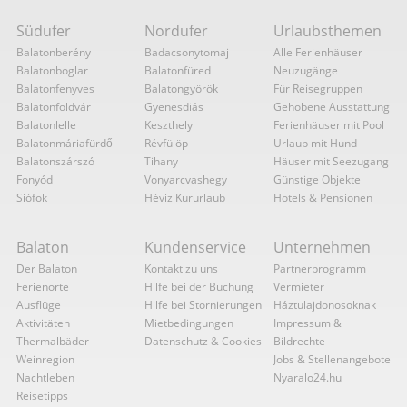
Südufer
Nordufer
Urlaubsthemen
Balatonberény
Badacsonytomaj
Alle Ferienhäuser
Balatonboglar
Balatonfüred
Neuzugänge
Balatonfenyves
Balatongyörök
Für Reisegruppen
Balatonföldvár
Gyenesdiás
Gehobene Ausstattung
Balatonlelle
Keszthely
Ferienhäuser mit Pool
Balatonmáriafürdő
Révfülöp
Urlaub mit Hund
Balatonszárszó
Tihany
Häuser mit Seezugang
Fonyód
Vonyarcvashegy
Günstige Objekte
Siófok
Héviz Kururlaub
Hotels & Pensionen
Balaton
Kundenservice
Unternehmen
Der Balaton
Kontakt zu uns
Partnerprogramm
Ferienorte
Hilfe bei der Buchung
Vermieter
Ausflüge
Hilfe bei Stornierungen
Háztulajdonosoknak
Aktivitäten
Mietbedingungen
Impressum &
Thermalbäder
Datenschutz & Cookies
Bildrechte
Weinregion
Jobs & Stellenangebote
Nachtleben
Nyaralo24.hu
Reisetipps