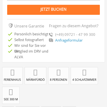
JETZT BUCHEN
Fragen zu diesem Angebot?
Unsere Garantie
Persönlich besichtigt
(+49) 09721 - 47 99 300
Selbst fotografiert
Anfrageformular
Wir sind für Sie vor
Ort
Mitglied im DRV und
ALVA
FERIENHAUS
MÁRIAFÜRDÖ
8 PERSONEN
4 SCHLAFZIMMER
SEE 300 M