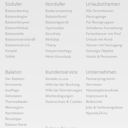
Südufer
Nordufer
Urlaubsthemen
Balatonberény
Badacsonytomaj
Alle Ferienhäuser
Balatonboglar
Balatonfüred
Neuzugänge
Balatonfenyves
Balatongyörök
Für Reisegruppen
Balatonföldvár
Gyenesdiás
Gehobene Ausstattung
Balatonlelle
Keszthely
Ferienhäuser mit Pool
Balatonmáriafürdő
Révfülöp
Urlaub mit Hund
Balatonszárszó
Tihany
Häuser mit Seezugang
Fonyód
Vonyarcvashegy
Günstige Objekte
Siófok
Héviz Kururlaub
Hotels & Pensionen
Balaton
Kundenservice
Unternehmen
Der Balaton
Kontakt zu uns
Partnerprogramm
Ferienorte
Hilfe bei der Buchung
Vermieter
Ausflüge
Hilfe bei Stornierungen
Háztulajdonosoknak
Aktivitäten
Mietbedingungen
Impressum &
Thermalbäder
Datenschutz & Cookies
Bildrechte
Weinregion
Jobs & Stellenangebote
Nachtleben
Nyaralo24.hu
Reisetipps
Balaton Karte