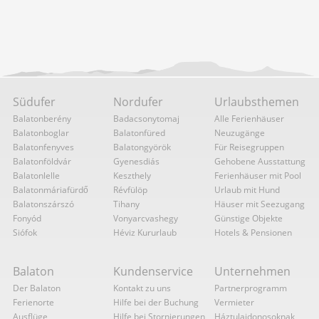
Südufer
Nordufer
Urlaubsthemen
Balatonberény
Badacsonytomaj
Alle Ferienhäuser
Balatonboglar
Balatonfüred
Neuzugänge
Balatonfenyves
Balatongyörök
Für Reisegruppen
Balatonföldvár
Gyenesdiás
Gehobene Ausstattung
Balatonlelle
Keszthely
Ferienhäuser mit Pool
Balatonmáriafürdő
Révfülöp
Urlaub mit Hund
Balatonszárszó
Tihany
Häuser mit Seezugang
Fonyód
Vonyarcvashegy
Günstige Objekte
Siófok
Héviz Kururlaub
Hotels & Pensionen
Balaton
Kundenservice
Unternehmen
Der Balaton
Kontakt zu uns
Partnerprogramm
Ferienorte
Hilfe bei der Buchung
Vermieter
Ausflüge
Hilfe bei Stornierungen
Háztulajdonosoknak