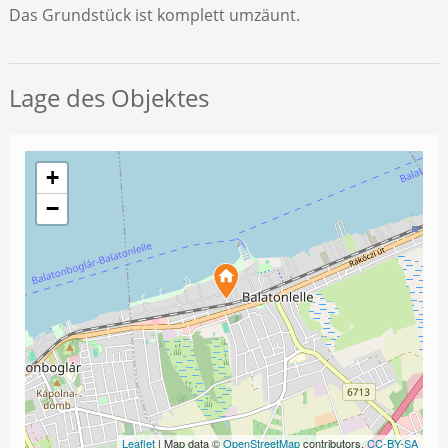
Das Grundstück ist komplett umzäunt.
Lage des Objektes
+
−
Leaflet
| Map data ©
OpenStreetMap
contributors,
CC-BY-SA