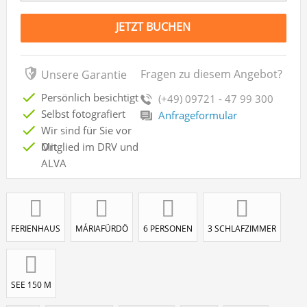
JETZT BUCHEN
Fragen zu diesem Angebot?
Unsere Garantie
Persönlich besichtigt
(+49) 09721 - 47 99 300
Selbst fotografiert
Anfrageformular
Wir sind für Sie vor
Ort
Mitglied im DRV und
ALVA
FERIENHAUS
MÁRIAFÜRDÖ
6 PERSONEN
3 SCHLAFZIMMER
SEE 150 M