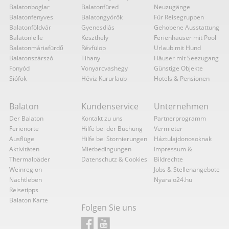
Balatonboglar
Balatonfüred
Neuzugänge
Balatonfenyves
Balatongyörök
Für Reisegruppen
Balatonföldvár
Gyenesdiás
Gehobene Ausstattung
Balatonlelle
Keszthely
Ferienhäuser mit Pool
Balatonmáriafürdő
Révfülöp
Urlaub mit Hund
Balatonszárszó
Tihany
Häuser mit Seezugang
Fonyód
Vonyarcvashegy
Günstige Objekte
Siófok
Héviz Kururlaub
Hotels & Pensionen
Balaton
Kundenservice
Unternehmen
Der Balaton
Kontakt zu uns
Partnerprogramm
Ferienorte
Hilfe bei der Buchung
Vermieter
Ausflüge
Hilfe bei Stornierungen
Háztulajdonosoknak
Aktivitäten
Mietbedingungen
Impressum &
Thermalbäder
Datenschutz & Cookies
Bildrechte
Weinregion
Jobs & Stellenangebote
Nachtleben
Nyaralo24.hu
Reisetipps
Balaton Karte
Folgen Sie uns