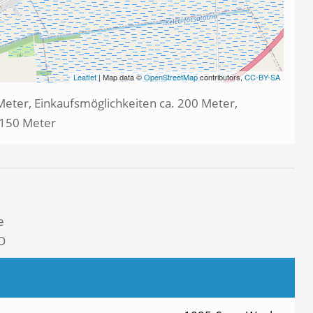
Leaflet
| Map data ©
OpenStreetMap
contributors,
CC-BY-SA
Meter, Einkaufsmöglichkeiten ca. 200 Meter,
. 150 Meter
e
O