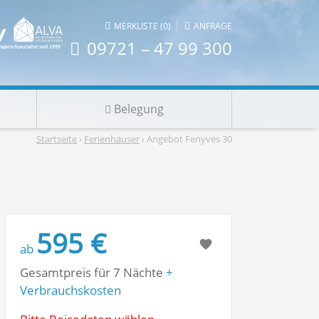
|
MERKLISTE (0)
ANFRAGE
09721 – 47 99 300
Belegung
Startseite
›
Ferienhäuser
› Angebot Fenyves 30
595 €
ab
Gesamtpreis für 7 Nächte
+
Verbrauchskosten