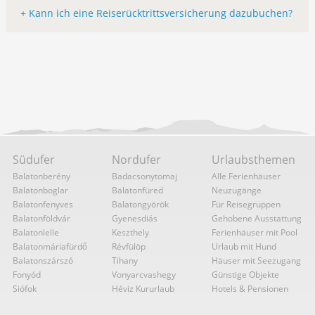
+ Kann ich eine Reiserücktrittsversicherung dazubuchen?
Südufer
Nordufer
Urlaubsthemen
Balatonberény
Badacsonytomaj
Alle Ferienhäuser
Balatonboglar
Balatonfüred
Neuzugänge
Balatonfenyves
Balatongyörök
Für Reisegruppen
Balatonföldvár
Gyenesdiás
Gehobene Ausstattung
Balatonlelle
Keszthely
Ferienhäuser mit Pool
Balatonmáriafürdő
Révfülöp
Urlaub mit Hund
Balatonszárszó
Tihany
Häuser mit Seezugang
Fonyód
Vonyarcvashegy
Günstige Objekte
Siófok
Héviz Kururlaub
Hotels & Pensionen