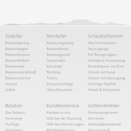
Südufer
Nordufer
Urlaubsthemen
Balatonberény
Badacsonytomaj
Alle Ferienhäuser
Balatonboglar
Balatonfüred
Neuzugänge
Balatonfenyves
Balatongyörök
Für Reisegruppen
Balatonföldvár
Gyenesdiás
Gehobene Ausstattung
Balatonlelle
Keszthely
Ferienhäuser mit Pool
Balatonmáriafürdő
Révfülöp
Urlaub mit Hund
Balatonszárszó
Tihany
Häuser mit Seezugang
Fonyód
Vonyarcvashegy
Günstige Objekte
Siófok
Héviz Kururlaub
Hotels & Pensionen
Balaton
Kundenservice
Unternehmen
Der Balaton
Kontakt zu uns
Partnerprogramm
Ferienorte
Hilfe bei der Buchung
Vermieter
Ausflüge
Hilfe bei Stornierungen
Háztulajdonosoknak
Aktivitäten
Mietbedingungen
Impressum &