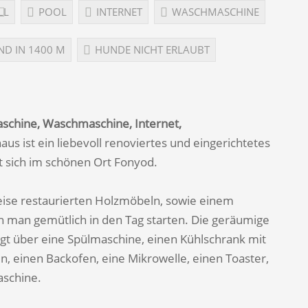
LL
POOL
INTERNET
WASCHMASCHINE
ND IN 1400 M
HUNDE NICHT ERLAUBT
maschine, Waschmaschine, Internet,
us ist ein liebevoll renoviertes und eingerichtetes
t sich im schönen Ort Fonyod.
weise restaurierten Holzmöbeln, sowie einem
nn man gemütlich in den Tag starten. Die geräumige
ügt über eine Spülmaschine, einen Kühlschrank mit
n, einen Backofen, eine Mikrowelle, einen Toaster,
aschine.