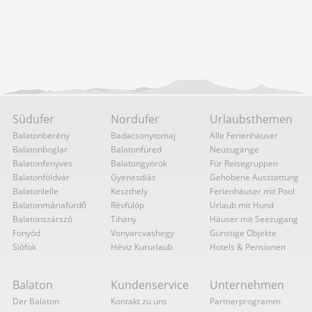
Südufer
Nordufer
Urlaubsthemen
Balatonberény
Badacsonytomaj
Alle Ferienhäuser
Balatonboglar
Balatonfüred
Neuzugänge
Balatonfenyves
Balatongyörök
Für Reisegruppen
Balatonföldvár
Gyenesdiás
Gehobene Ausstattung
Balatonlelle
Keszthely
Ferienhäuser mit Pool
Balatonmáriafürdő
Révfülöp
Urlaub mit Hund
Balatonszárszó
Tihany
Häuser mit Seezugang
Fonyód
Vonyarcvashegy
Günstige Objekte
Siófok
Héviz Kururlaub
Hotels & Pensionen
Balaton
Kundenservice
Unternehmen
Der Balaton
Kontakt zu uns
Partnerprogramm