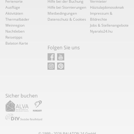
Ferienorte
Hilfe bei der Buchung
Vermieter
Ausflüge
Hilfe bei Stornierungen
Háztulajdonosoknak
Aktivitäten
Mietbedingungen
Impressum &
Thermalbäder
Datenschutz & Cookies
Bildrechte
Weinregion
Jobs & Stellenangebote
Nachtleben
Nyaralo24.hu
Reisetipps
Balaton Karte
Folgen Sie uns
Sicher buchen
© 1999 - 2026
BALATON
24 GmbH