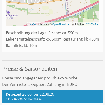
Leaflet
| Map data ©
OpenStreetMap
contributors,
CC-BY-SA
Beschreibung der Lage:
Strand: ca. 550m
Lebensmittelgeschäft: kb. 500m Restaurant: kb.450m
Bahnlinie: kb.10m
Preise & Saisonzeiten
Preise sind angegeben: pro Objekt/ Woche
Der Vermieter akzeptiert Zahlung in: EURO
Reisezeit 20.06. bis 22.08.26
min. 7 Nächte, An-/Abreise Sa.