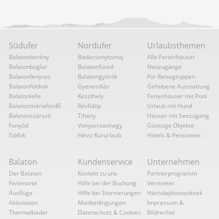
Südufer
Nordufer
Urlaubsthemen
Balatonberény
Badacsonytomaj
Alle Ferienhäuser
Balatonboglar
Balatonfüred
Neuzugänge
Balatonfenyves
Balatongyörök
Für Reisegruppen
Balatonföldvár
Gyenesdiás
Gehobene Ausstattung
Balatonlelle
Keszthely
Ferienhäuser mit Pool
Balatonmáriafürdő
Révfülöp
Urlaub mit Hund
Balatonszárszó
Tihany
Häuser mit Seezugang
Fonyód
Vonyarcvashegy
Günstige Objekte
Siófok
Héviz Kururlaub
Hotels & Pensionen
Balaton
Kundenservice
Unternehmen
Der Balaton
Kontakt zu uns
Partnerprogramm
Ferienorte
Hilfe bei der Buchung
Vermieter
Ausflüge
Hilfe bei Stornierungen
Háztulajdonosoknak
Aktivitäten
Mietbedingungen
Impressum &
Thermalbäder
Datenschutz & Cookies
Bildrechte