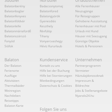
Südufer
Nordufer
Urlaubsthemen
Balatonberény
Badacsonytomaj
Alle Ferienhäuser
Balatonboglar
Balatonfüred
Neuzugänge
Balatonfenyves
Balatongyörök
Für Reisegruppen
Balatonföldvár
Gyenesdiás
Gehobene Ausstattung
Balatonlelle
Keszthely
Ferienhäuser mit Pool
Balatonmáriafürdő
Révfülöp
Urlaub mit Hund
Balatonszárszó
Tihany
Häuser mit Seezugang
Fonyód
Vonyarcvashegy
Günstige Objekte
Siófok
Héviz Kururlaub
Hotels & Pensionen
Balaton
Kundenservice
Unternehmen
Der Balaton
Kontakt zu uns
Partnerprogramm
Ferienorte
Hilfe bei der Buchung
Vermieter
Ausflüge
Hilfe bei Stornierungen
Háztulajdonosoknak
Aktivitäten
Mietbedingungen
Impressum &
Thermalbäder
Datenschutz & Cookies
Bildrechte
Weinregion
Jobs & Stellenangebote
Nachtleben
Nyaralo24.hu
Reisetipps
Balaton Karte
Folgen Sie uns