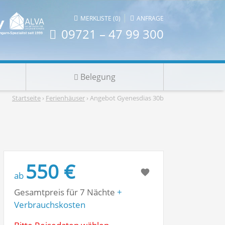
|
MERKLISTE (0)
ANFRAGE
09721 – 47 99 300
Belegung
Startseite
›
Ferienhäuser
› Angebot Gyenesdias 30b
550 €
ab
Gesamtpreis für 7 Nächte
+
Verbrauchskosten