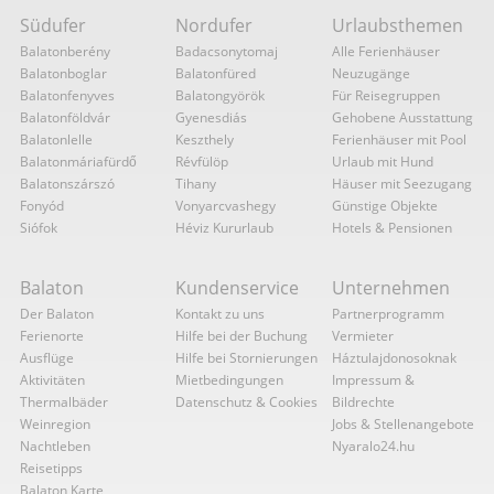
Südufer
Nordufer
Urlaubsthemen
Balatonberény
Badacsonytomaj
Alle Ferienhäuser
Balatonboglar
Balatonfüred
Neuzugänge
Balatonfenyves
Balatongyörök
Für Reisegruppen
Balatonföldvár
Gyenesdiás
Gehobene Ausstattung
Balatonlelle
Keszthely
Ferienhäuser mit Pool
Balatonmáriafürdő
Révfülöp
Urlaub mit Hund
Balatonszárszó
Tihany
Häuser mit Seezugang
Fonyód
Vonyarcvashegy
Günstige Objekte
Siófok
Héviz Kururlaub
Hotels & Pensionen
Balaton
Kundenservice
Unternehmen
Der Balaton
Kontakt zu uns
Partnerprogramm
Ferienorte
Hilfe bei der Buchung
Vermieter
Ausflüge
Hilfe bei Stornierungen
Háztulajdonosoknak
Aktivitäten
Mietbedingungen
Impressum &
Thermalbäder
Datenschutz & Cookies
Bildrechte
Weinregion
Jobs & Stellenangebote
Nachtleben
Nyaralo24.hu
Reisetipps
Balaton Karte