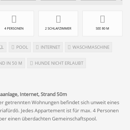
4 PERSONEN
2 SCHLAFZIMMER
SEE 80 M
LL
POOL
INTERNET
WASCHMASCHINE
ND IN 50 M
HUNDE NICHT ERLAUBT
aanlage, Internet, Strand 50m
r getrennten Wohnungen befindet sich unweit eines
riafürdö. Jedes Appartement ist für max. 4 Personen
über einen überdachten Gemeinschaftspool.