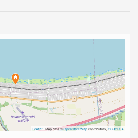
Leaflet
| Map data ©
OpenStreetMap
contributors,
CC-BY-SA