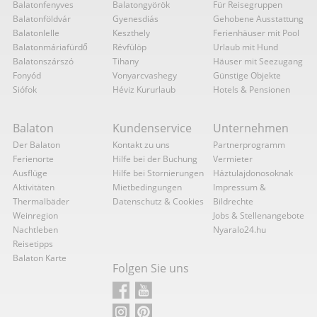
Balatonfenyves
Balatongyörök
Für Reisegruppen
Balatonföldvár
Gyenesdiás
Gehobene Ausstattung
Balatonlelle
Keszthely
Ferienhäuser mit Pool
Balatonmáriafürdő
Révfülöp
Urlaub mit Hund
Balatonszárszó
Tihany
Häuser mit Seezugang
Fonyód
Vonyarcvashegy
Günstige Objekte
Siófok
Héviz Kururlaub
Hotels & Pensionen
Balaton
Kundenservice
Unternehmen
Der Balaton
Kontakt zu uns
Partnerprogramm
Ferienorte
Hilfe bei der Buchung
Vermieter
Ausflüge
Hilfe bei Stornierungen
Háztulajdonosoknak
Aktivitäten
Mietbedingungen
Impressum &
Thermalbäder
Datenschutz & Cookies
Bildrechte
Weinregion
Jobs & Stellenangebote
Nachtleben
Nyaralo24.hu
Reisetipps
Balaton Karte
Folgen Sie uns