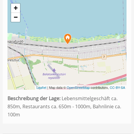
+
−
Leaflet
| Map data ©
OpenStreetMap
contributors,
CC-BY-SA
Beschreibung der Lage:
Lebensmittelgeschäft ca.
850m, Restaurants ca. 650m - 1000m, Bahnlinie ca.
100m