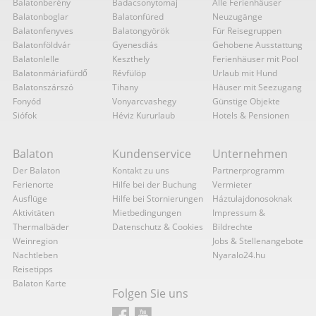
Balatonberény
Badacsonytomaj
Alle Ferienhäuser
Balatonboglar
Balatonfüred
Neuzugänge
Balatonfenyves
Balatongyörök
Für Reisegruppen
Balatonföldvár
Gyenesdiás
Gehobene Ausstattung
Balatonlelle
Keszthely
Ferienhäuser mit Pool
Balatonmáriafürdő
Révfülöp
Urlaub mit Hund
Balatonszárszó
Tihany
Häuser mit Seezugang
Fonyód
Vonyarcvashegy
Günstige Objekte
Siófok
Héviz Kururlaub
Hotels & Pensionen
Balaton
Kundenservice
Unternehmen
Der Balaton
Kontakt zu uns
Partnerprogramm
Ferienorte
Hilfe bei der Buchung
Vermieter
Ausflüge
Hilfe bei Stornierungen
Háztulajdonosoknak
Aktivitäten
Mietbedingungen
Impressum &
Thermalbäder
Datenschutz & Cookies
Bildrechte
Weinregion
Jobs & Stellenangebote
Nachtleben
Nyaralo24.hu
Reisetipps
Balaton Karte
Folgen Sie uns