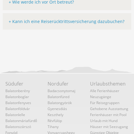
+ Wie werde ich vor Ort betreut?
+ Kann ich eine Reiserücktrittsversicherung dazubuchen?
Südufer
Nordufer
Urlaubsthemen
Balatonberény
Badacsonytomaj
Alle Ferienhäuser
Balatonboglar
Balatonfüred
Neuzugänge
Balatonfenyves
Balatongyörök
Für Reisegruppen
Balatonföldvár
Gyenesdiás
Gehobene Ausstattung
Balatonlelle
Keszthely
Ferienhäuser mit Pool
Balatonmáriafürdő
Révfülöp
Urlaub mit Hund
Balatonszárszó
Tihany
Häuser mit Seezugang
Fonyód
Vonyarcvashegy
Günstige Objekte