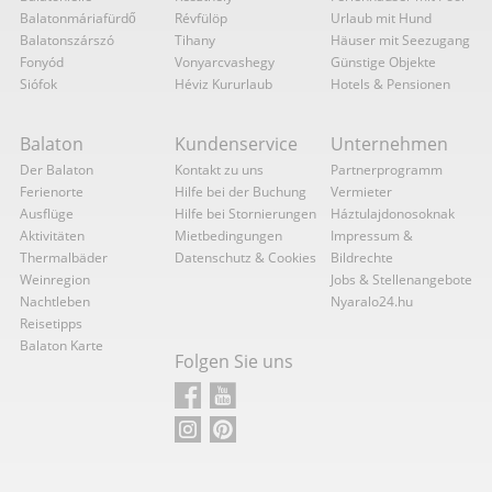
Balatonmáriafürdő
Révfülöp
Urlaub mit Hund
Balatonszárszó
Tihany
Häuser mit Seezugang
Fonyód
Vonyarcvashegy
Günstige Objekte
Siófok
Héviz Kururlaub
Hotels & Pensionen
Balaton
Kundenservice
Unternehmen
Der Balaton
Kontakt zu uns
Partnerprogramm
Ferienorte
Hilfe bei der Buchung
Vermieter
Ausflüge
Hilfe bei Stornierungen
Háztulajdonosoknak
Aktivitäten
Mietbedingungen
Impressum &
Thermalbäder
Datenschutz & Cookies
Bildrechte
Weinregion
Jobs & Stellenangebote
Nachtleben
Nyaralo24.hu
Reisetipps
Balaton Karte
Folgen Sie uns