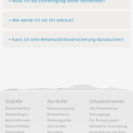
+ Muss ich die Endreinigung selber vornehmen?
+ Wie werde ich vor Ort betreut?
+ Kann ich eine Reiserücktrittsversicherung dazubuchen?
Südufer
Nordufer
Urlaubsthemen
Balatonberény
Badacsonytomaj
Alle Ferienhäuser
Balatonboglar
Balatonfüred
Neuzugänge
Balatonfenyves
Balatongyörök
Für Reisegruppen
Balatonföldvár
Gyenesdiás
Gehobene Ausstattung
Balatonlelle
Keszthely
Ferienhäuser mit Pool