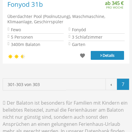
Fonyod 31b
ab 345 €
PRO WOCHE
Überdachter Pool (Poolnutzung), Waschmaschine,
Klimaanlage, Geschirrspüler
Fewo
Fonyód
5 Personen
3 Schlafzimmer
3400m Balaton
Garten
›
Details
‹
7
301-303 von 303
Der Balaton ist besonders für Familien mit Kindern ein
beliebtes Reiseziel, zumal die Ferienhäuser am Balaton
nicht nur günstig sind, sondern auch sonst den
Ansprüchen an einen gelungenen Ferienhaus-Urlaub
mehr als gerecht werden. In unserer Datenbank finden