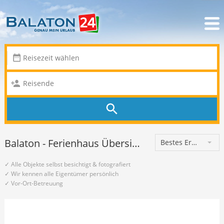
Balaton - Ferienhaus Übersicht: 303 Ferienhäuser am Balaton
Bestes Ergebnis
✓ Alle Objekte selbst besichtigt & fotografiert
✓ Wir kennen alle Eigentümer persönlich
✓ Vor-Ort-Betreuung