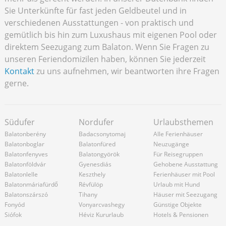
Sie Unterkünfte für fast jeden Geldbeutel und in
verschiedenen Ausstattungen - von praktisch und
gemütlich bis hin zum Luxushaus mit eigenen Pool oder
direktem Seezugang zum Balaton. Wenn Sie Fragen zu
unseren Feriendomizilen haben, können Sie jederzeit
Kontakt
zu uns aufnehmen, wir beantworten ihre Fragen
gerne.
Südufer
Nordufer
Urlaubsthemen
Balatonberény
Badacsonytomaj
Alle Ferienhäuser
Balatonboglar
Balatonfüred
Neuzugänge
Balatonfenyves
Balatongyörök
Für Reisegruppen
Balatonföldvár
Gyenesdiás
Gehobene Ausstattung
Balatonlelle
Keszthely
Ferienhäuser mit Pool
Balatonmáriafürdő
Révfülöp
Urlaub mit Hund
Balatonszárszó
Tihany
Häuser mit Seezugang
Fonyód
Vonyarcvashegy
Günstige Objekte
Siófok
Héviz Kururlaub
Hotels & Pensionen