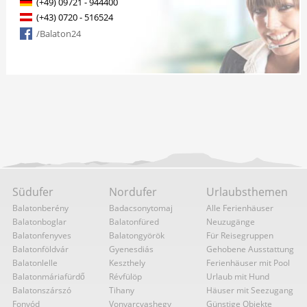
(+49) 09721 - 944400
(+43) 0720 - 516524
/Balaton24
Südufer
Nordufer
Urlaubsthemen
Balatonberény
Badacsonytomaj
Alle Ferienhäuser
Balatonboglar
Balatonfüred
Neuzugänge
Balatonfenyves
Balatongyörök
Für Reisegruppen
Balatonföldvár
Gyenesdiás
Gehobene Ausstattung
Balatonlelle
Keszthely
Ferienhäuser mit Pool
Balatonmáriafürdő
Révfülöp
Urlaub mit Hund
Balatonszárszó
Tihany
Häuser mit Seezugang
Fonyód
Vonyarcvashegy
Günstige Objekte