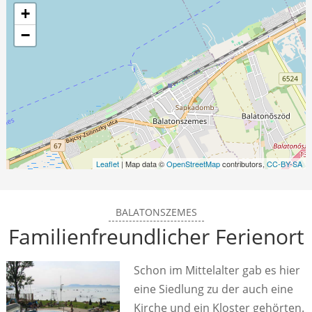
+
−
Leaflet
| Map data ©
OpenStreetMap
contributors,
CC-BY-SA
BALATONSZEMES
Familienfreundlicher Ferienort
Schon im Mittelalter gab es hier
eine Siedlung zu der auch eine
Kirche und ein Kloster gehörten.