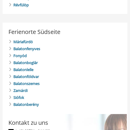
Révfülöp
Ferienorte Südseite
Máriafürdö
Balatonfenyves
Fonyód
Balatonboglár
Balatonlelle
Balatonföldvar
Balatonszemes
Zamárdi
Siófok
Balatonberény
Kontakt zu uns